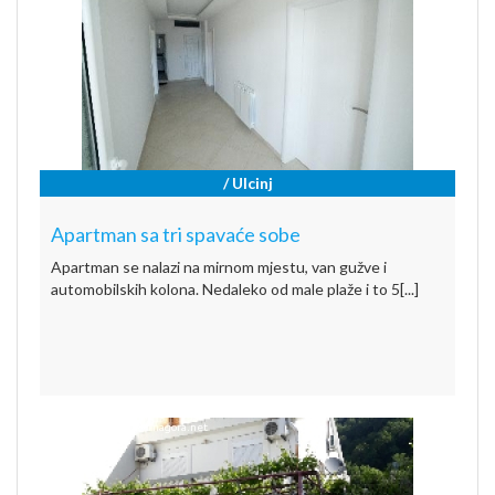
/ Ulcinj
Apartman sa tri spavaće sobe
Apartman se nalazi na mirnom mjestu, van gužve i
automobilskih kolona. Nedaleko od male plaže i to 5[...]