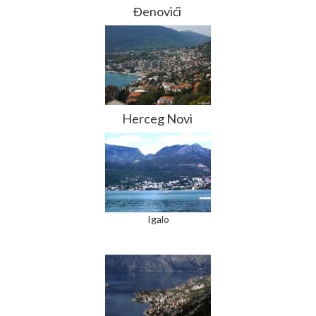
Đenovići
Herceg Novi
Igalo