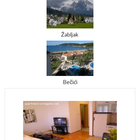
Žabljak
Bečići