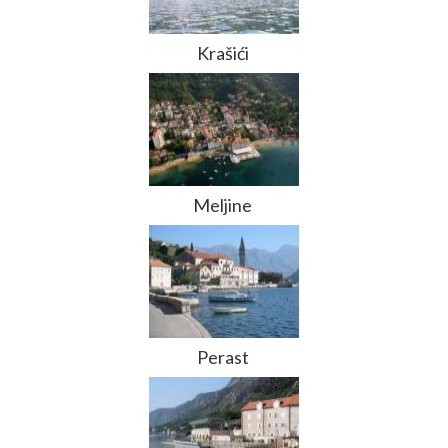
Krašići
Meljine
Perast