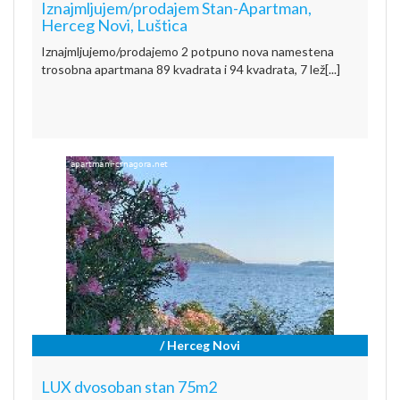
Iznajmljujem/prodajem Stan-Apartman,
Herceg Novi, Luštica
Iznajmljujemo/prodajemo 2 potpuno nova namestena
trosobna apartmana 89 kvadrata i 94 kvadrata, 7 lež[...]
/ Herceg Novi
LUX dvosoban stan 75m2