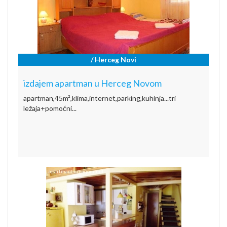
/ Herceg Novi
izdajem apartman u Herceg Novom
apartman,45m²,klima,internet,parking,kuhinja...tri
ležaja+pomoćni...