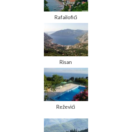
Rafailofići
Risan
Reževići