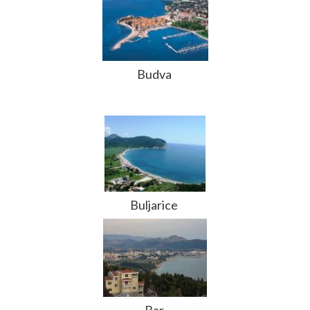
Budva
Buljarice