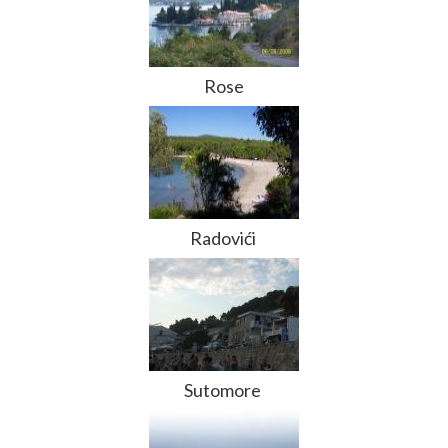
Rose
Radovići
Sutomore