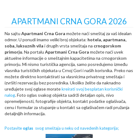
APARTMANI CRNA GORA 2026
Na sajtu
Apartmani Crna Gora
možete naći smeštaj za vaš idealan
odmor. U ponudi imamo veliki broj objekata:
hotela, apartmana,
soba, luksuznih vila
i drugih vrsta smeštaja na
crnogorskom
primorju
. Na portalu
Apartmani Crna Gora
možete naći uvek
aktuelne informacije o smeštajnim kapacitetima na crnogorskom
primorju. Mi nismo turistička agencija, samo posredujemo između
vlasnika turističkih objekata u Crnoj Gori i naših korisnika. Preko nas
možete direktno kontaktirati sa vlasnicima privatnog smeštaja i
izvršiti rezervaciju bez posrednika. Ukoliko želite da naknadno
uređujete svoj oglase morate
kreirati svoj besplatan korisnički
nalog
. Foto oglas svakog objekta sadrži detaljan opis, nivo
opremeljenosti, fotografije objekta, kontakt podatke oglašivača,
cenu i formular za stupanje u kontakt sa oglašivačem radi pružanja
detaljnijih informacija.
Postavite
oglas
svog smeštaja u neku od navedenih kategorija;