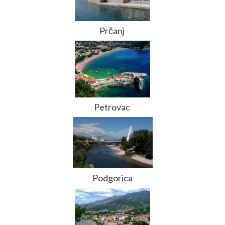
Prčanj
Petrovac
Podgorica