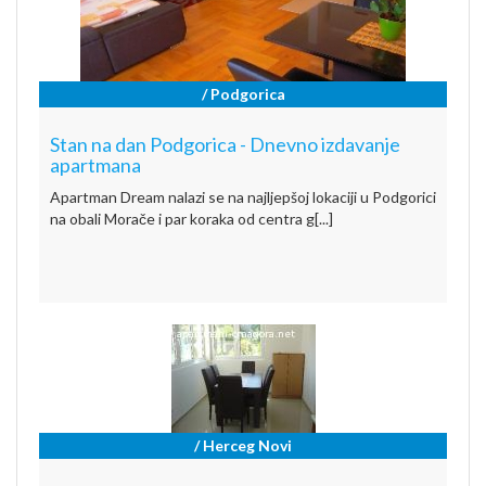
/ Podgorica
Stan na dan Podgorica - Dnevno izdavanje
apartmana
Apartman Dream nalazi se na najljepšoj lokaciji u Podgorici
na obali Morače i par koraka od centra g[...]
/ Herceg Novi