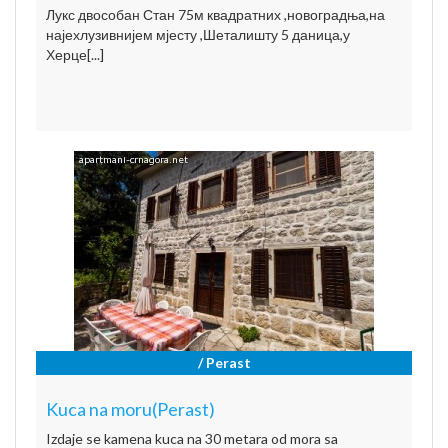
Лукс двособан Стан 75м квадратних ,новоградња,на
најехлузивнијем мјесту ,Шеталишту 5 даница,у
Херце[...]
/ Perast
Kuca na moru(Perast)
Izdaje se kamena kuca na 30 metara od mora sa