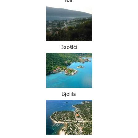
Bar
Baošići
Bjelila