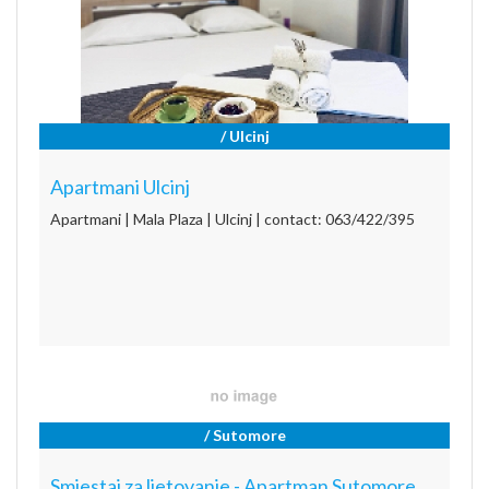
/ Ulcinj
Apartmani Ulcinj
Apartmani | Mala Plaza | Ulcinj | contact: 063/422/395
/ Sutomore
Smjestaj za ljetovanje - Apartman Sutomore,