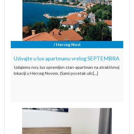
/ Herceg Novi
Uzivajte u lux apartmanu vrelog SEPTEMBRA
Izdajemo nov, lux opremljen stan-apartman na atraktivnoj
lokaciji u Herceg Novom. (Sami pocetak ulic[...]