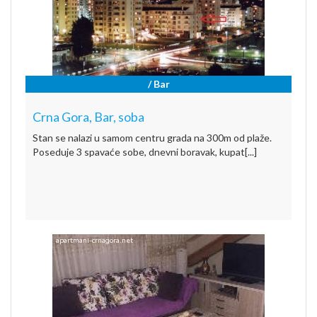
/ Bar
Crna Gora, Bar, soba
Stan se nalazi u samom centru grada na 300m od plaže.
Poseduje 3 spavaće sobe, dnevni boravak, kupat[...]