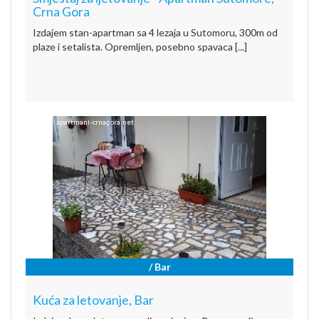
Crna Gora
Izdajem stan-apartman sa 4 lezaja u Sutomoru, 300m od
plaze i setalista. Opremljen, posebno spavaca [...]
/ Bar
Kuća za letovanje, Bar