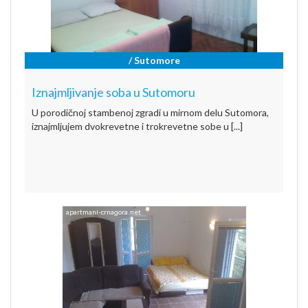
/ Sutomore
Iznajmljivanje soba u Sutomoru
U porodičnoj stambenoj zgradi u mirnom delu Sutomora,
iznajmljujem dvokrevetne i trokrevetne sobe u [...]