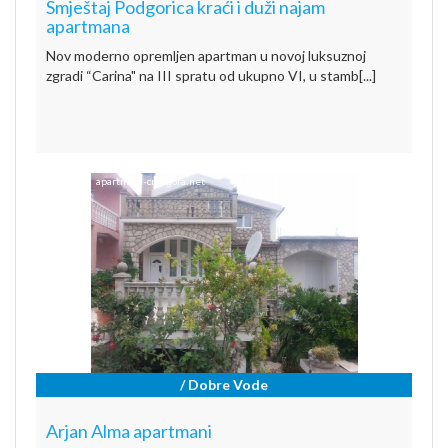
Smještaj Podgorica kraći i duži najam
apartmana
Nov moderno opremljen apartman u novoj luksuznoj
zgradi “Carina" na III spratu od ukupno VI, u stamb[...]
/ Dobre Vode
Arjan Alma apartmani