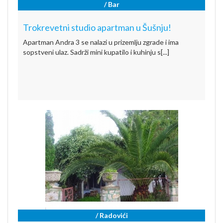
/ Bar
Trokrevetni studio apartman u Šušnju!
Apartman Andra 3 se nalazi u prizemlju zgrade i ima
sopstveni ulaz. Sadrži mini kupatilo i kuhinju s[...]
/ Radovići