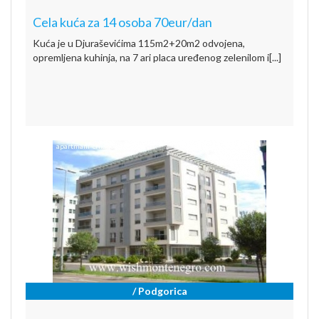
Cela kuća za 14 osoba 70eur/dan
Kuća je u Djuraševićima 115m2+20m2 odvojena,
opremljena kuhinja, na 7 ari placa uređenog zelenilom i[...]
/ Podgorica