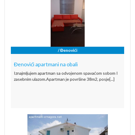
/ Đenovići
Đenovići apartmani na obali
Iznajmljujem apartman sa odvojenom spavaćom sobom I
zasebnim ulazom.Apartman je površine 38m2, posje[...]