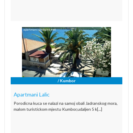
/ Kumbor
Apartmani Lalic
Porodicna kuca se nalazi na samoj obali Jadranskog mora,
malom turistickom mjestu Kumbor,udaljen 5 k[...]