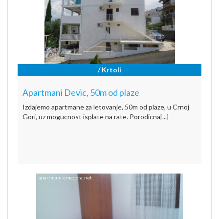
/ Krtoli
Apartmani Devic, 50m od plaze
Izdajemo apartmane za letovanje, 50m od plaze, u Crnoj
Gori, uz mogucnost isplate na rate. Porodicna[...]