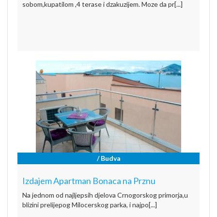
sobom,kupatilom ,4 terase i dzakuzijem. Moze da pr[...]
/ Budva
Izdajem Apartman Bonaca na Prznu
Na jednom od najljepsih djelova Crnogorskog primorja,u
blizini prelijepog Milocerskog parka, i najpo[...]