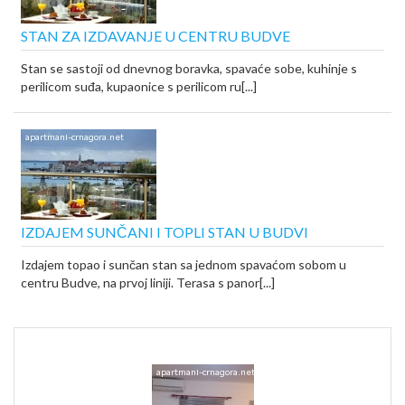
STAN ZA IZDAVANJE U CENTRU BUDVE
Stan se sastoji od dnevnog boravka, spavaće sobe, kuhinje s
perilicom suđa, kupaonice s perilicom ru[...]
IZDAJEM SUNČANI I TOPLI STAN U BUDVI
Izdajem topao i sunčan stan sa jednom spavaćom sobom u
centru Budve, na prvoj liniji. Terasa s panor[...]