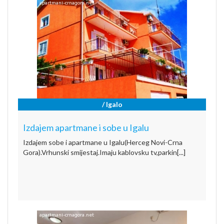
/ Igalo
Izdajem apartmane i sobe u Igalu
Izdajem sobe i apartmane u Igalu(Herceg Novi-Crna
Gora).Vrhunski smijestaj.Imaju kablovsku tv,parkin[...]