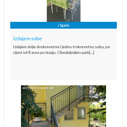
/ Igalo
Izdajem sobe
Izdajem dvije dvokrevetne i jednu trokrevetnu sobu, po
cijeni od 8 eura po lezaju. Obezbijedjen park[...]