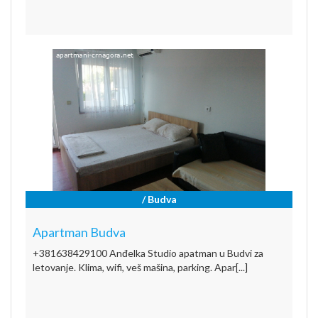
/ Budva
Apartman Budva
+381638429100 Anđelka Studio apatman u Budvi za
letovanje. Klima, wifi, veš mašina, parking. Apar[...]