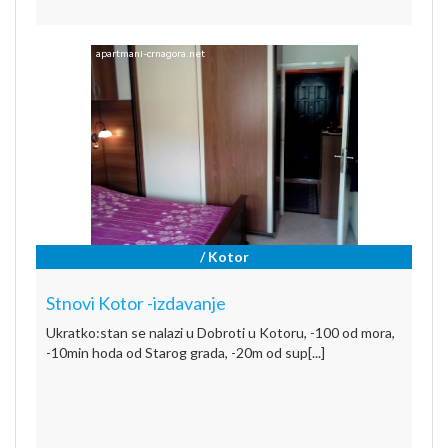
/ Kotor
Stnovi Kotor -izdavanje
Ukratko:stan se nalazi u Dobroti u Kotoru, -100 od mora,
-10min hoda od Starog grada, -20m od sup[...]