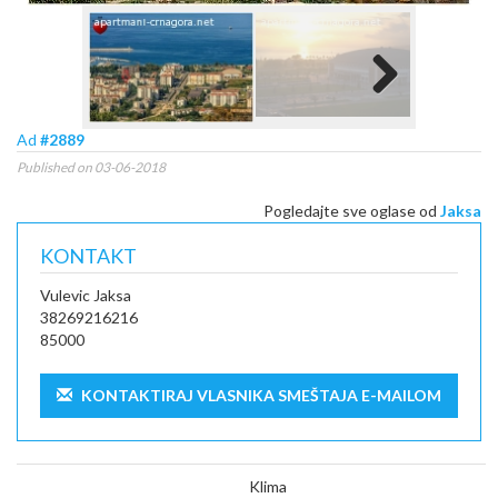
Next
Ad
#2889
Published on 03-06-2018
Pogledajte sve oglase od
Jaksa
KONTAKT
Vulevic Jaksa
38269216216
85000
KONTAKTIRAJ VLASNIKA SMEŠTAJA E-MAILOM
Klima