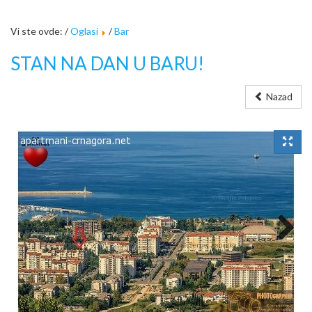
Vi ste ovde: /
Oglasi
/
Bar
STAN NA DAN U BARU!
Nazad
Next