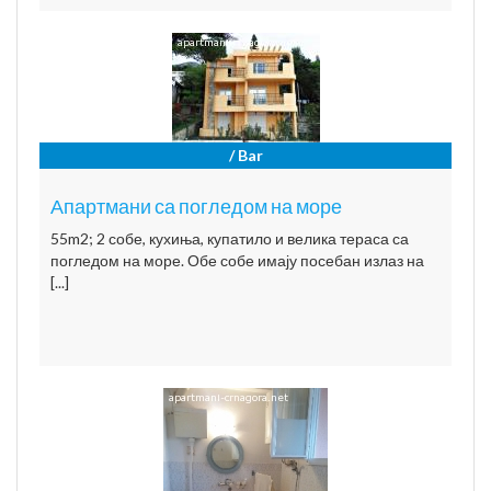
/ Bar
Апартмани са погледом на море
55m2; 2 собе, кухиња, купатило и велика тераса са
погледом на море. Обе собе имају посебан излаз на
[...]