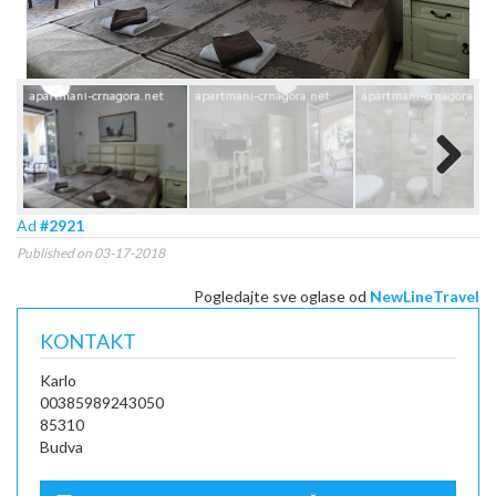
Next
Ad
#2921
Published on 03-17-2018
Pogledajte sve oglase od
NewLineTravel
KONTAKT
Karlo
00385989243050
85310
Budva