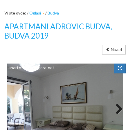
Vi ste ovde: /
Oglasi
/
Budva
APARTMANI ADROVIC BUDVA,
BUDVA 2019
Nazad
Next