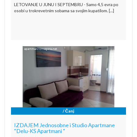
LETOVANJE U JUNU I SEPTEMBRU - Samo 4,5 evra po
osobi u trokrevetnim sobama sa svojim kupatilom. [...]
/ Čanj
IZDAJEM Jednosobne i Studio Apartmane
“Delu-KS Apartmani “