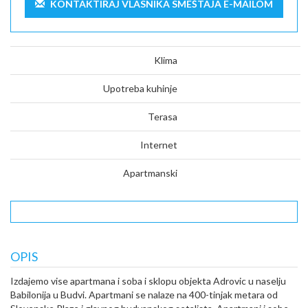
KONTAKTIRAJ VLASNIKA SMEŠTAJA E-MAILOM
Klima
Upotreba kuhinje
Terasa
Internet
Apartmanski
OPIS
Izdajemo vise apartmana i soba i sklopu objekta Adrovic u naselju
Babilonija u Budvi. Apartmani se nalaze na 400-tinjak metara od