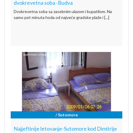
dvokrevetna soba -Budva
Dvokrevetna soba sa zasebnim ulazom i kupatilom. Na
samo pet minuta hoda od najveće gradske plaže i [...]
/ Sutomore
Najjeftinije letovanje-Sutomore kod Dimitrije