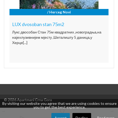
/ Herceg Novi
LUX dvosoban stan 75m2
Лукс двособан Стан 75м квадратних ,новоградња,на
најехлузивнијем мјесту ,Шеталишту 5 даница,у
Херце[...]
© 2026 Apartmani Crna Gora
By visiting our website you agree that we are using cookies to ensure
you to get the best experience.
Accept
Decline
Read more