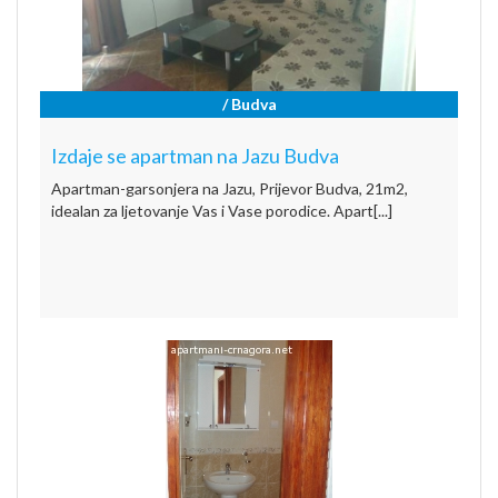
/ Budva
Izdaje se apartman na Jazu Budva
Apartman-garsonjera na Jazu, Prijevor Budva, 21m2,
idealan za ljetovanje Vas i Vase porodice. Apart[...]