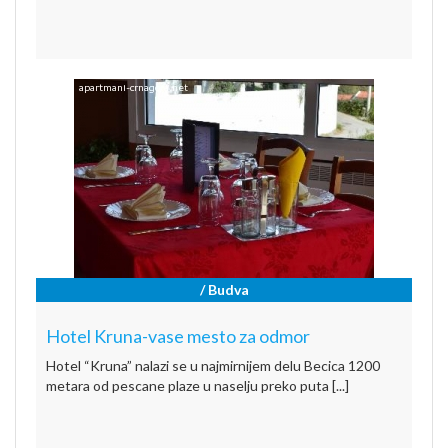
/ Budva
Hotel Kruna-vase mesto za odmor
Hotel “Kruna” nalazi se u najmirnijem delu Becica 1200
metara od pescane plaze u naselju preko puta [...]