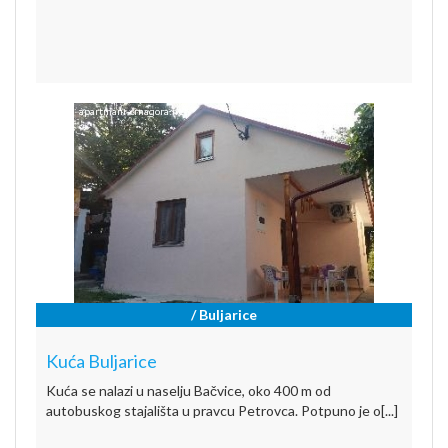
/ Buljarice
Kuća Buljarice
Kuća se nalazi u naselju Bačvice, oko 400 m od
autobuskog stajališta u pravcu Petrovca. Potpuno je o[...]