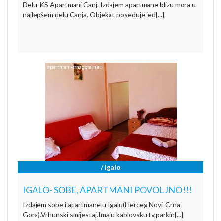
Delu-KS Apartmani Canj. Izdajem apartmane blizu mora u
najlepšem delu Canja. Objekat poseduje jed[...]
/ Igalo
IGALO- SOBE, APARTMANI POVOLJNO !!!
Izdajem sobe i apartmane u Igalu(Herceg Novi-Crna
Gora).Vrhunski smijestaj.Imaju kablovsku tv,parkin[...]