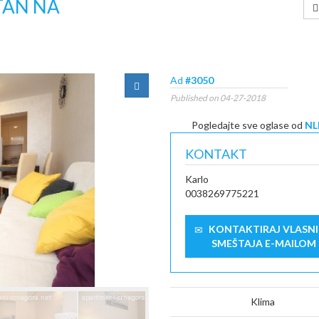
TAN NA
Ad
#3050
Published on 04-27-2018
Pogledajte sve oglase od
NL
KONTAKT
Karlo
0038269775221
KONTAKTIRAJ VLASN
SMEŠTAJA E-MAILOM
Klima