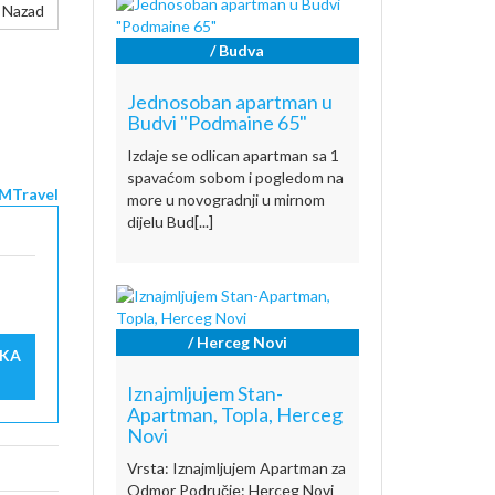
Nazad
/ Budva
Jednosoban apartman u
Budvi "Podmaine 65"
Izdaje se odlican apartman sa 1
spavaćom sobom i pogledom na
MTravel
more u novogradnji u mirnom
dijelu Bud[...]
/ Herceg Novi
IKA
Iznajmljujem Stan-
Apartman, Topla, Herceg
Novi
Vrsta: Iznajmljujem Apartman za
Odmor Područje: Herceg Novi