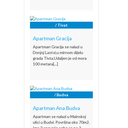
/ Tivat
Apartman Gracija
Apartman Gracija se nalazi u
Donjoj Lastvi,u mirnom dijelu
grada Tivta.Udaljen je od mora
100 metara[...]
/ Budva
Apartman Ana Budva
Apartman se nalazi u Mainskoj
ulici u Budvi. Površina oko 70m2.
Ima 2 spavaće sobe sa po 2