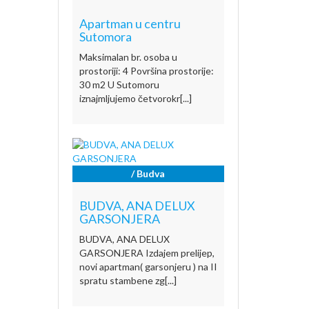
Apartman u centru
Sutomora
Maksimalan br. osoba u
prostoriji: 4 Površina prostorije:
30 m2 U Sutomoru
iznajmljujemo četvorokr[...]
/ Budva
BUDVA, ANA DELUX
GARSONJERA
BUDVA, ANA DELUX
GARSONJERA Izdajem prelijep,
novi apartman( garsonjeru ) na II
spratu stambene zg[...]