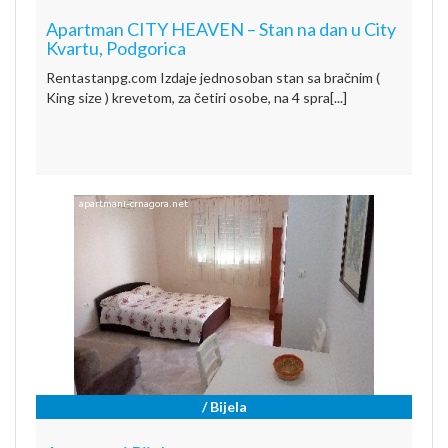
Apartman CITY HEAVEN – Stan na dan u City
Kvartu, Podgorica
Rentastanpg.com Izdaje jednosoban stan sa bračnim (
King size ) krevetom, za četiri osobe, na 4 spra[...]
/ Bijela