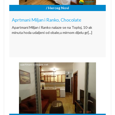
/ Herceg Novi
Aprtmani Miljan i Ranko, Chocolate
Apartmani Miljan i Ranko nalaze se na Toploj, 10-ak
minuta hoda udaljeni od obale,u mirnom dijelu gr[...]