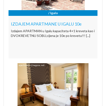
/ Igalo
IZDAJEM APARTMANE U IGALU 10e
Izdajem APARTMAN u Igalu kapaciteta 4+1 kreveta kao i
DVOKREVETNU SOBU,cijena je 10e po krevetu!!! [...]