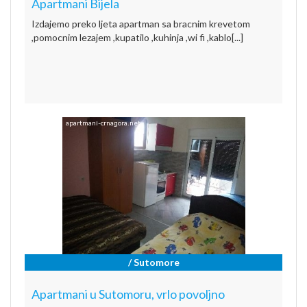
Apartmani Bijela
Izdajemo preko ljeta apartman sa bracnim krevetom
,pomocnim lezajem ,kupatilo ,kuhinja ,wi fi ,kablo[...]
/ Sutomore
Apartmani u Sutomoru, vrlo povoljno