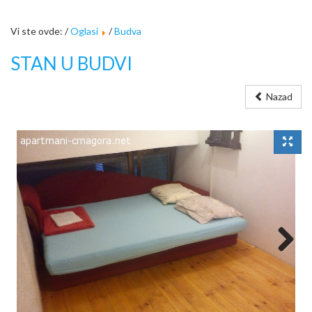
Vi ste ovde: /
Oglasi
/
Budva
STAN U BUDVI
Nazad
Next