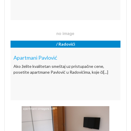
/ Radovići
Apartmani Pavlović
Ako želite kvalitetan smeštaj uz pristupačne cene,
posetite apartmane Pavlović u Radovićima, koje či[...]