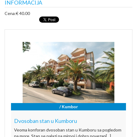
INFORMACIJA
Cena:
€ 40.00
/ Kumbor
Dvosoban stan u Kumboru
Veoma konforan dvosoban stan u Kumboru sa pogledom
na more. Stan se nalazi na mirnoj i dobro povezan[...]