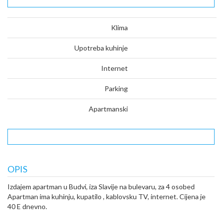
Klima
Upotreba kuhinje
Internet
Parking
Apartmanski
OPIS
Izdajem apartman u Budvi, iza Slavije na bulevaru, za 4 osobed
Apartman ima kuhinju, kupatilo , kablovsku TV, internet. Cijena je
40 E dnevno.