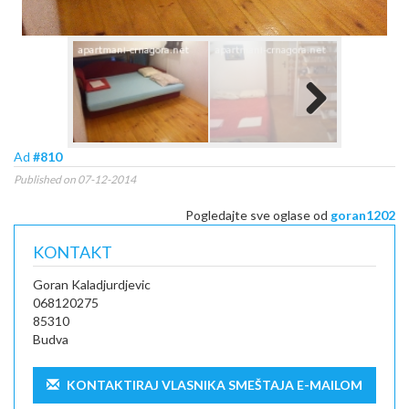
Next
Ad
#810
Published on 07-12-2014
Pogledajte sve oglase od
goran1202
KONTAKT
Goran Kaladjurdjevic
068120275
85310
Budva
KONTAKTIRAJ VLASNIKA SMEŠTAJA E-MAILOM