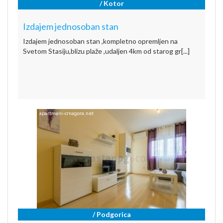
/ Kotor
Izdajem jednosoban stan
Izdajem jednosoban stan ,kompletno opremljen na
Svetom Stasiju,blizu plaže ,udaljen 4km od starog gr[...]
/ Podgorica