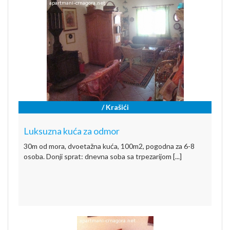
/ Krašići
Luksuzna kuća za odmor
30m od mora, dvoetažna kuća, 100m2, pogodna za 6-8
osoba. Donji sprat: dnevna soba sa trpezarijom [...]