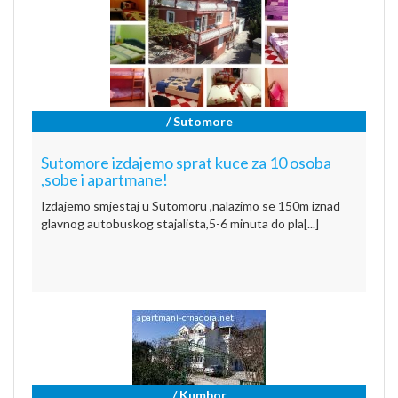
/ Sutomore
Sutomore izdajemo sprat kuce za 10 osoba
,sobe i apartmane!
Izdajemo smjestaj u Sutomoru ,nalazimo se 150m iznad
glavnog autobuskog stajalista,5-6 minuta do pla[...]
/ Kumbor