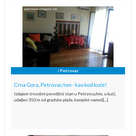
/ Petrovac
Crna Gora, Petrovac/nm - kao kod kuće!
Izdajem trosobni porodični stan u Petrovcu/nm, u kući,
udaljen 350 m od gradske plaže, komplet nameš[...]