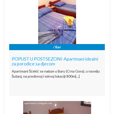
/ Bar
POPUST U POSTSEZONI-Apartmani idealni
za porodice sa djecom
Apartmani Šćekić se nalaze u Baru (Crna Gora), u naselju
Šušanj, na predivnoj i mirnoj lokaciji 800m[...]