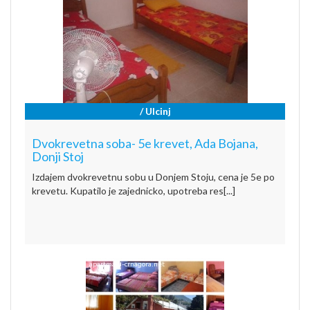
/ Ulcinj
Dvokrevetna soba- 5e krevet, Ada Bojana,
Donji Stoj
Izdajem dvokrevetnu sobu u Donjem Stoju, cena je 5e po
krevetu. Kupatilo je zajednicko, upotreba res[...]