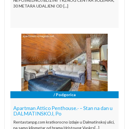
NEPOSREDNOJ BLIZINI TRZNOG CENTRA SOLEMAR,
30 METARA UDALJENI OD [...]
/ Podgorica
Apartman Attico Penthouse.- – Stan na dan u
DALMATINSKOJ, Po
Rentastanpg.com kratkorocno izdaje u Dalmatinskoj ulici,
na samo kilometar od hrama Hristovog Vaskrs[...]