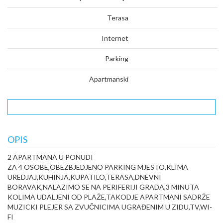
Terasa
Internet
Parking
Apartmanski
OPIS
2 APARTMANA U PONUDI
ZA 4 OSOBE,OBEZBJEDJENO PARKING MJESTO,KLIMA
UREDJAJ,KUHINJA,KUPATILO,TERASA,DNEVNI
BORAVAK,NALAZIMO SE NA PERIFERIJI GRADA,3 MINUTA
KOLIMA UDALJENI OD PLAŽE,TAKODJE APARTMANI SADRŽE
MUZICKI PLEJER SA ZVUČNICIMA UGRAĐENIM U ZIDU,TV,WI-
FI