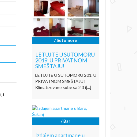
/ Sutomore
LETUJTE U SUTOMORU
2019. U PRIVATNOM
SMEŠTAJU!
LETUJTE U SUTOMORU 201. U
PRIVATNOM SMEŠTAJU!
Klimatizovane sobe sa 2,3 i[...]
, i
/ Bar
Izdajem apartmane u