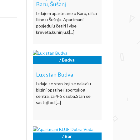
Baru, Šušanj
Izdajem apartmane u Baru, ulica
Ilino u Šušnju. Apartmani
posjeduju četiri i vise
kreveta,kuhinju,k[...]
/ Budva
Lux stan Budva
Izdaje se stan koji se nalazi u
blizini opstine i sportskog
centra, za 4-5 osoba.Stan se
sastoji od [...]
/ Bar