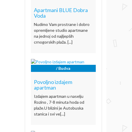
Apartmani BLUE Dobra
Voda
Nudimo Vam prostrane i dobro
opremljene studio apartmane
na jednoj od najljepših
crnogorskih plaža. [...]
/ Budva
Povoljno izdajem
apartman
Izdajem apartman u naselju
Rozino , 7-8 minuta hoda od
plaže.U blizini je Autobuska
stanica i svi ve[...]