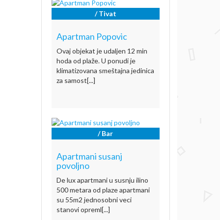
/ Tivat
Apartman Popovic
Ovaj objekat je udaljen 12 min
hoda od plaže. U ponudi je
klimatizovana smeštajna jedinica
za samost[...]
/ Bar
Apartmani susanj
povoljno
De lux apartmani u susnju ilino
500 metara od plaze apartmani
su 55m2 jednosobni veci
stanovi opreml[...]