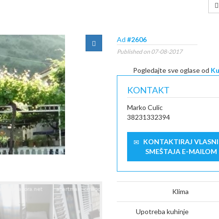
Ad
#2606
Published on 07-08-2017
Pogledajte sve oglase od
Ku
KONTAKT
Marko Culic
38231332394
KONTAKTIRAJ VLASN
SMEŠTAJA E-MAILOM
Klima
Upotreba kuhinje