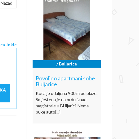
Nazad
ca Jokic
/ Buljarice
Povoljno apartmani sobe
Buljarice
IKA
Kuca je udaljena 900 m od plaze.
Smještena je na brdu iznad
magistrale u BUljarici. Nema
buke auto[...]