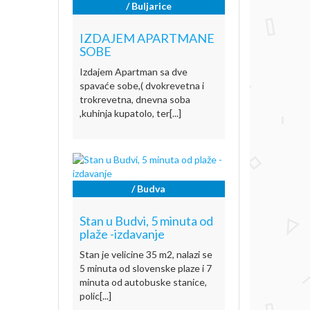
/ Buljarice
IZDAJEM APARTMANE
SOBE
Izdajem Apartman sa dve
spavaće sobe,( dvokrevetna i
trokrevetna, dnevna soba
,kuhinja kupatolo, ter[...]
/ Budva
Stan u Budvi, 5 minuta od
plaže -izdavanje
Stan je velicine 35 m2, nalazi se
5 minuta od slovenske plaze i 7
minuta od autobuske stanice,
polic[...]