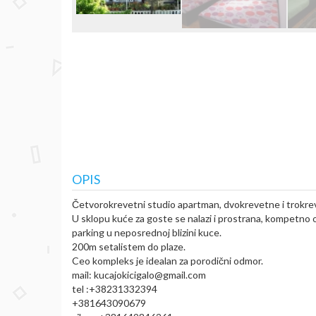
OPIS
Četvorokrevetni studio apartman, dvokrevetne i trokrev
U sklopu kuće za goste se nalazi i prostrana, kompetno op
parking u neposrednoj blizini kuce.
200m setalistem do plaze.
Ceo kompleks je idealan za porodični odmor.
mail: kucajokicigalo@gmail.com
tel :+38231332394
+381643090679