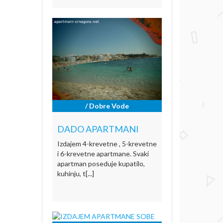
/ Dobre Vode
DADO APARTMANI
Izdajem 4-krevetne , 5-krevetne
i 6-krevetne apartmane. Svaki
apartman poseduje kupatilo,
kuhinju, t[...]