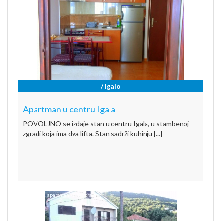
/ Igalo
Apartman u centru Igala
POVOLJNO se izdaje stan u centru Igala, u stambenoj
zgradi koja ima dva lifta. Stan sadrži kuhinju [...]