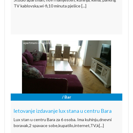
TV kablovska,wi-fi,10 minuta pješice [...]
/ Bar
letovanje izdavanje lux stana u centru Bara
Lux stan u centru Bara za 6 osoba. Ima kuhinju,dnevni
boravak,2 spavace sobe,kupatilo,internet,TV,k[...]