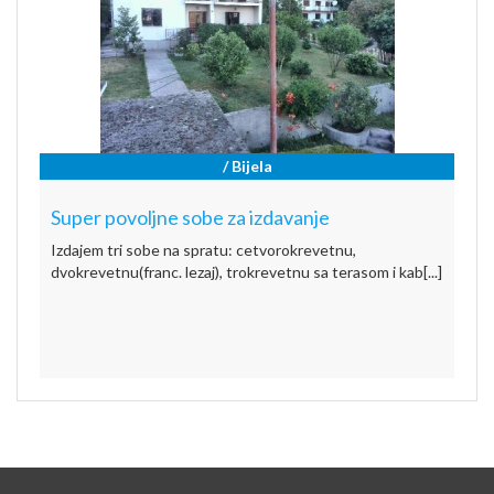
/ Bijela
Super povoljne sobe za izdavanje
Izdajem tri sobe na spratu: cetvorokrevetnu,
dvokrevetnu(franc. lezaj), trokrevetnu sa terasom i kab[...]