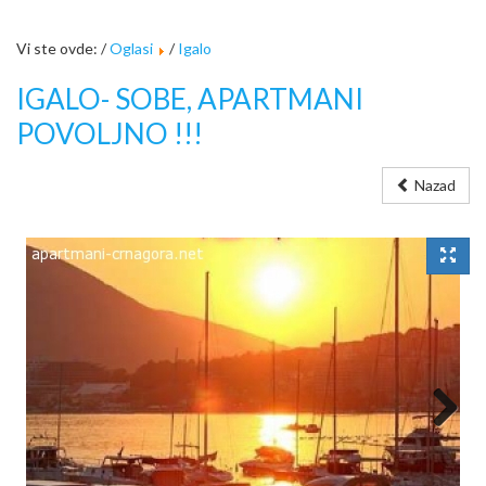
Vi ste ovde: /
Oglasi
/
Igalo
IGALO- SOBE, APARTMANI
POVOLJNO !!!
Nazad
Next