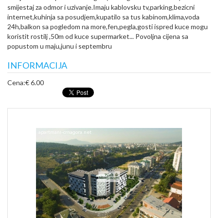
smijestaj za odmor i uzivanje.Imaju kablovsku tv,parking,bezicni
internet,kuhinja sa posudjem,kupatilo sa tus kabinom,klima,voda
24h,balkon sa pogledom na more,fen,pegla,gosti ispred kuce mogu
koristit rostilj ,50m od kuce supermarket... Povoljna cijena sa
popustom u maju,junu i septembru
INFORMACIJA
Cena:
€ 6.00