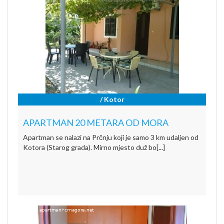
/ Kotor
APARTMAN 20 METARA OD MORA
Apartman se nalazi na Prčnju koji je samo 3 km udaljen od
Kotora (Starog grada). Mirno mjesto duž bo[...]