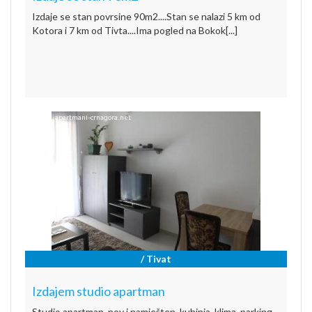
Izdaje se stan povrsine 90m2....Stan se nalazi 5 km od
Kotora i 7 km od Tivta....Ima pogled na Bokok[...]
/ Tivat
Izdajem studio apartman
Studio apartman, nov i namješten, kuhinja, klima, parking