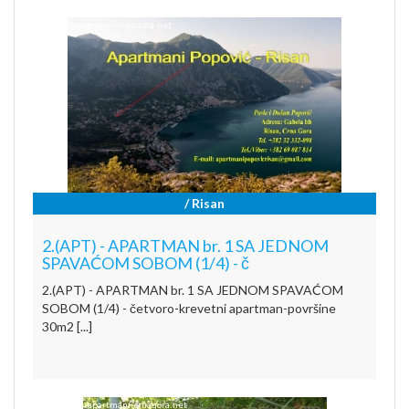
/ Risan
2.(APT) - APARTMAN br. 1 SA JEDNOM
SPAVAĆOM SOBOM (1/4) - č
2.(APT) - APARTMAN br. 1 SA JEDNOM SPAVAĆOM
SOBOM (1/4) - četvoro-krevetni apartman-površine
30m2 [...]