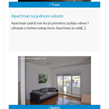
/ Tivat
Apartman sa jednom sobom
Apartman sadrži sve što je potrebno za lijep odmor i
uživanje u čarima našeg mora. Apartman je udal[...]
/ Bečići