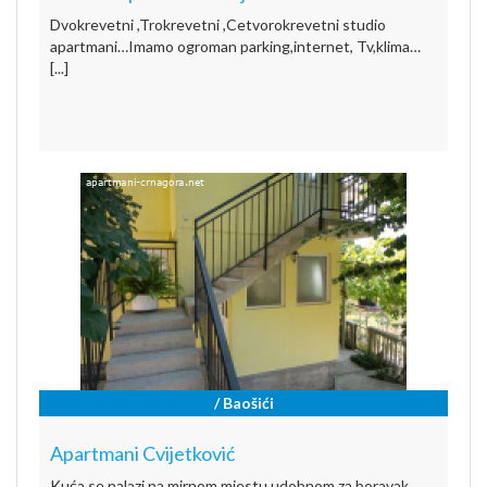
Dvokrevetni ,Trokrevetni ,Cetvorokrevetni studio
apartmani…Imamo ogroman parking,internet, Tv,klima…
[...]
/ Baošići
Apartmani Cvijetković
Kuća se nalazi na mirnom mjestu udobnom za boravak.