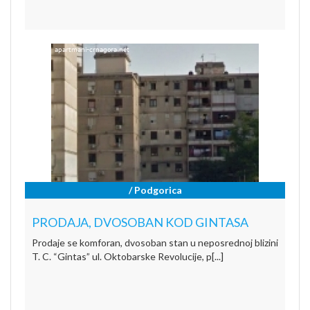
/ Podgorica
PRODAJA, DVOSOBAN KOD GINTASA
Prodaje se komforan, dvosoban stan u neposrednoj blizini
T. C. “Gintas” ul. Oktobarske Revolucije, p[...]