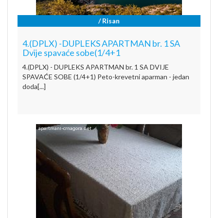
/ Risan
4.(DPLX) -DUPLEKS APARTMAN br. 1 SA
Dvije spavaće sobe(1/4+1
4.(DPLX) - DUPLEKS APARTMAN br. 1 SA DVIJE
SPAVAĆE SOBE (1/4+1) Peto-krevetni aparman - jedan
doda[...]