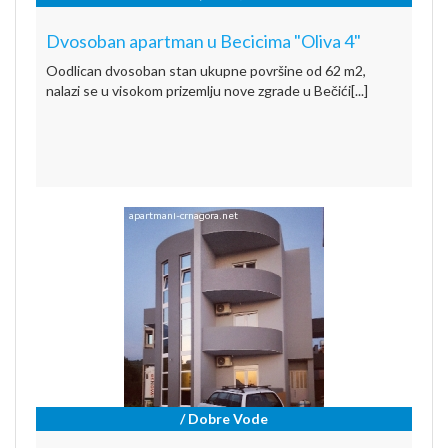
Dvosoban apartman u Becicima "Oliva 4"
Oodlican dvosoban stan ukupne površine od 62 m2,
nalazi se u visokom prizemlju nove zgrade u Bečići[...]
/ Dobre Vode