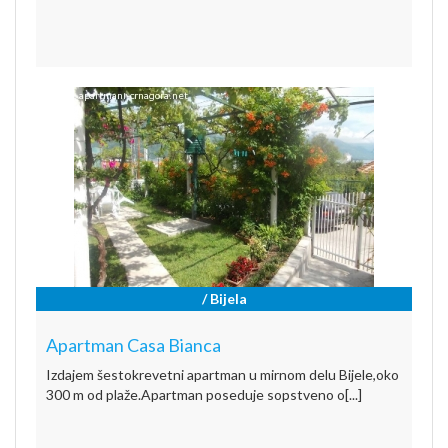
/ Bijela
Apartman Casa Bianca
Izdajem šestokrevetni apartman u mirnom delu Bijele,oko
300 m od plaže.Apartman poseduje sopstveno o[...]