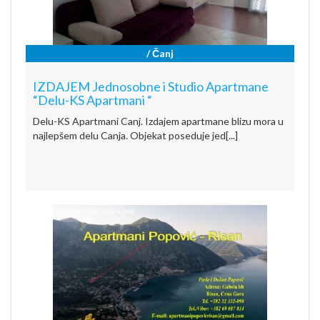
/ Čanj
IZDAJEM Jednosobne i Studio Apartmane
“Delu-KS Apartmani “
Delu-KS Apartmani Canj. Izdajem apartmane blizu mora u
najlepšem delu Canja. Objekat poseduje jed[...]