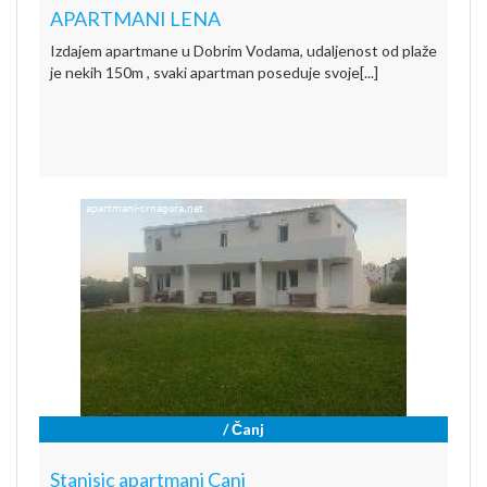
APARTMANI LENA
Izdajem apartmane u Dobrim Vodama, udaljenost od plaže
je nekih 150m , svaki apartman poseduje svoje[...]
/ Čanj
Stanisic apartmani Canj