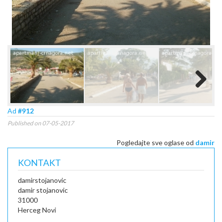
Next
Ad
#912
Published on 07-05-2017
Pogledajte sve oglase od
damir
KONTAKT
damirstojanovic
damir stojanovic
31000
Herceg Novi