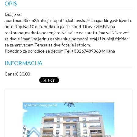
OPIS
Izdaje se
apartman,35km2,kuhinja,kupatilo,kablovska,klima,parking,wi-fi,voda
non-stop.Na 10 min. hoda do plaze ispod Titove vile.Blizina
restorana ,marketa,pecenjare.Nalazi se na spratu ,ima veliki krevet
za dvoje i manji za jednu osobu plus pomocni lezaj.U kuhinji frizider
sa zamrzivacem.Terasa sa dve fotelje i stolom.
Pogodno za porodice sa decom.Tel +38267489868 Miljana
INFORMACIJA
Cena:
€ 30.00