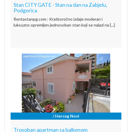
Stan CITY GATE - Stan na dan na Zabjelu,
Podgorica
Rentastanpg.com : Kratkoročno izdaje moderan i
luksuzno opremljen jednosoban stan koji se nalazi na [...]
/ Herceg Novi
Trosoban apartman sa balkonom