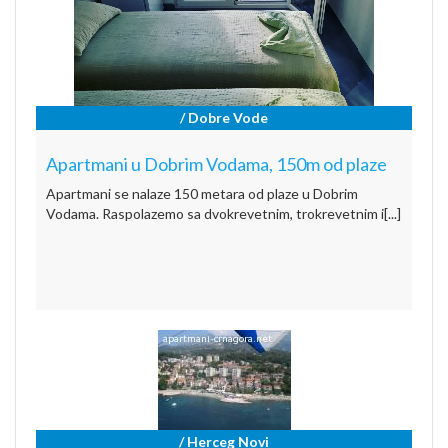
/ Dobre Vode
Apartmani u Dobrim Vodama, 150m od plaze
Apartmani se nalaze 150 metara od plaze u Dobrim
Vodama. Raspolazemo sa dvokrevetnim, trokrevetnim i[...]
/ Herceg Novi