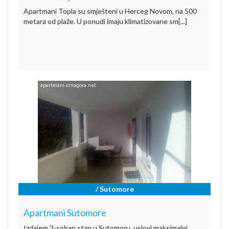
Apartmani Topla su smješteni u Herceg Novom, na 500
metara od plaže. U ponudi imaju klimatizovane sm[...]
/ Sutomore
Apartmani Sutomore
Izdajem 2-soban stan u Sutomoru, uslovi maksimalni,