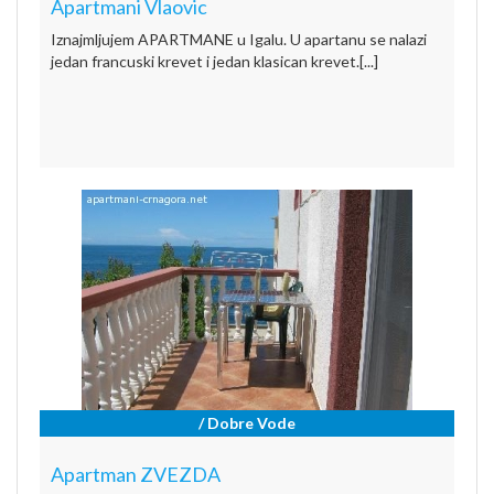
Apartmani Vlaovic
Iznajmljujem APARTMANE u Igalu. U apartanu se nalazi
jedan francuski krevet i jedan klasican krevet.[...]
/ Dobre Vode
Apartman ZVEZDA