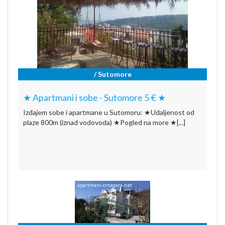
/ Sutomore
★ Apartmani i sobe - Sutomore 5 € ★
Izdajem sobe i apartmane u Sutomoru: ★Udaljenost od
plaze 800m (iznad vodovoda) ★Pogled na more ★[...]