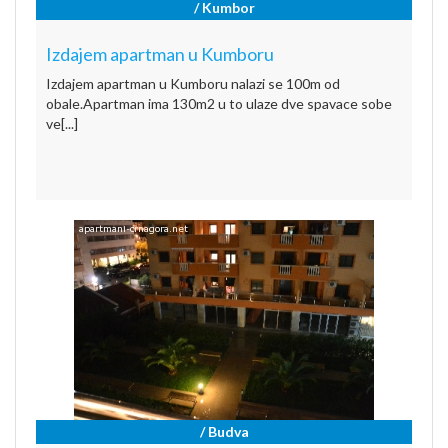
/ Kumbor
Izdajem apartman u Kumboru
Izdajem apartman u Kumboru nalazi se 100m od
obale.Apartman ima 130m2 u to ulaze dve spavace sobe
ve[...]
/ Budva