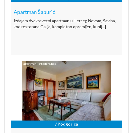
Apartman Šapurić
Izdajem dvokrevetni apartman u Herceg Novom, Savina,
kod restorana Galija, kompletno opremljen, kuhi[...]
/ Podgorica