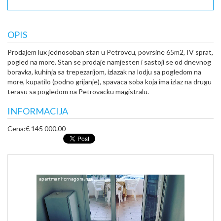
OPIS
Prodajem lux jednosoban stan u Petrovcu, povrsine 65m2, IV sprat,
pogled na more. Stan se prodaje namjesten i sastoji se od dnevnog
boravka, kuhinja sa trepezarijom, izlazak na lodju sa pogledom na
more, kupatilo (podno grijanje), spavaca soba koja ima izlaz na drugu
terasu sa pogledom na Petrovacku magistralu.
INFORMACIJA
Cena:
€ 145 000.00