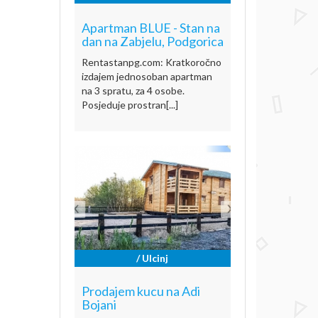
Apartman BLUE - Stan na
dan na Zabjelu, Podgorica
Rentastanpg.com: Kratkoročno
izdajem jednosoban apartman
na 3 spratu, za 4 osobe.
Posjeduje prostran[...]
/ Ulcinj
Prodajem kucu na Adi
Bojani