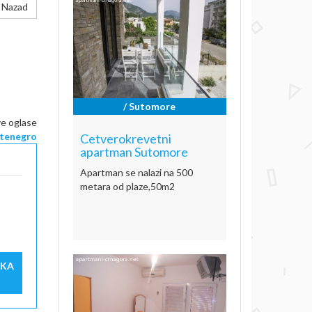
Nazad
/ Sutomore
ve oglase
tenegro
Cetverokrevetni
apartman Sutomore
Apartman se nalazi na 500
metara od plaze,50m2
IKA