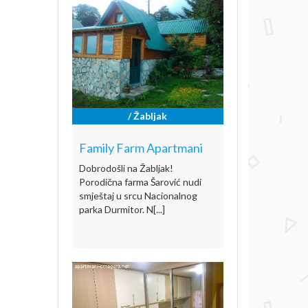
/ Žabljak
Family Farm Apartmani
Dobrodošli na Žabljak!
Porodična farma Šarović nudi
smještaj u srcu Nacionalnog
parka Durmitor. N[...]