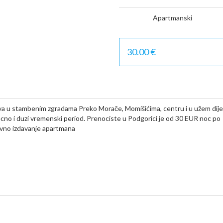
Apartmanski
30.00 €
va u stambenim zgradama Preko Morače, Momišićima, centru i u užem dije
cno i duzi vremenski period. Prenociste u Podgorici je od 30 EUR noc po
nevno izdavanje apartmana