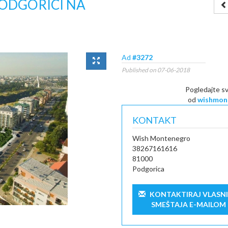
PODGORICI NA
Ad
#3272
Published on 07-06-2018
Pogledajte s
od
wishmon
KONTAKT
Wish Montenegro
38267161616
81000
Podgorica
KONTAKTIRAJ VLASN
SMEŠTAJA E-MAILOM