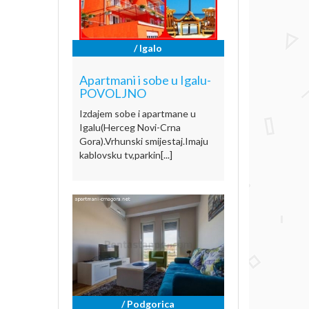
/ Igalo
Apartmani i sobe u Igalu-
POVOLJNO
Izdajem sobe i apartmane u
Igalu(Herceg Novi-Crna
Gora).Vrhunski smijestaj.Imaju
kablovsku tv,parkin[...]
/ Podgorica