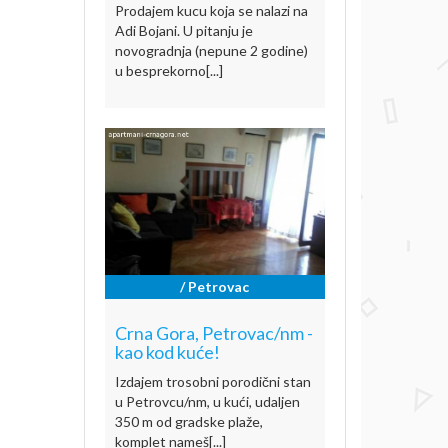
Prodajem kucu koja se nalazi na
Adi Bojani. U pitanju je
novogradnja (nepune 2 godine)
u besprekorno[...]
/ Petrovac
Crna Gora, Petrovac/nm -
kao kod kuće!
Izdajem trosobni porodični stan
u Petrovcu/nm, u kući, udaljen
350 m od gradske plaže,
komplet nameš[...]