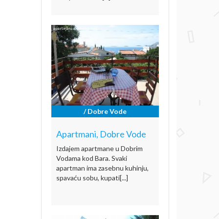
/ Dobre Vode
Apartmani, Dobre Vode
Izdajem apartmane u Dobrim
Vodama kod Bara. Svaki
apartman ima zasebnu kuhinju,
spavaću sobu, kupati[...]