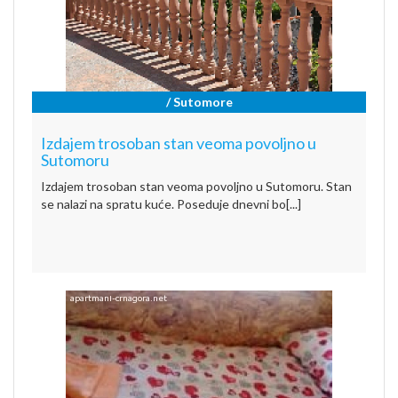
/ Sutomore
Izdajem trosoban stan veoma povoljno u
Sutomoru
Izdajem trosoban stan veoma povoljno u Sutomoru. Stan
se nalazi na spratu kuće. Poseduje dnevni bo[...]