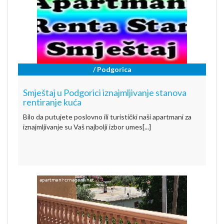
/ Podgorica
Smještaj u Podgorici iznajmljivanje stanova
rentiranje kuća
Bilo da putujete poslovno ili turistički naši apartmani za
iznajmljivanje su Vaš najbolji izbor umes[...]