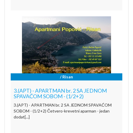
/ Risan
3.(APT) - APARTMAN br. 2 SA JEDNOM
SPAVAĆOM SOBOM - (1/2+2)
3.(APT) - APARTMAN br. 2 SA JEDNOM SPAVAĆOM
SOBOM - (1/2+2) Četvero-krevetni aparman - jedan
dodat[...]