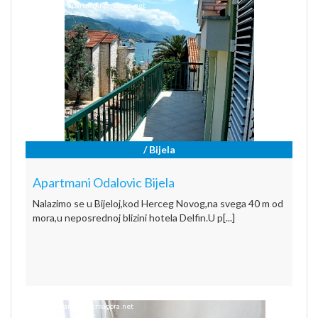
/ Bijela
Apartmani Odalovic Bijela
Nalazimo se u Bijeloj,kod Herceg Novog,na svega 40 m od
mora,u neposrednoj blizini hotela Delfin.U p[...]