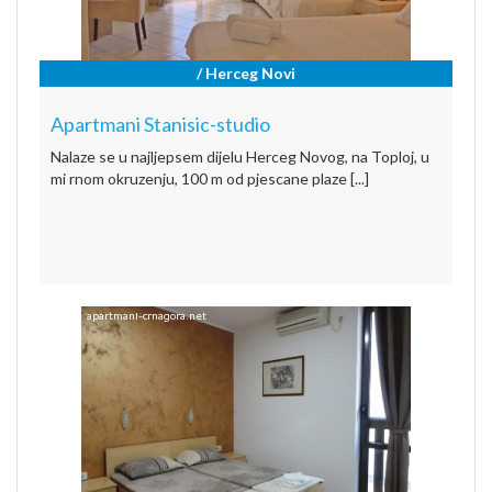
/ Herceg Novi
Apartmani Stanisic-studio
Nalaze se u najljepsem dijelu Herceg Novog, na Toploj, u
mi rnom okruzenju, 100 m od pjescane plaze [...]