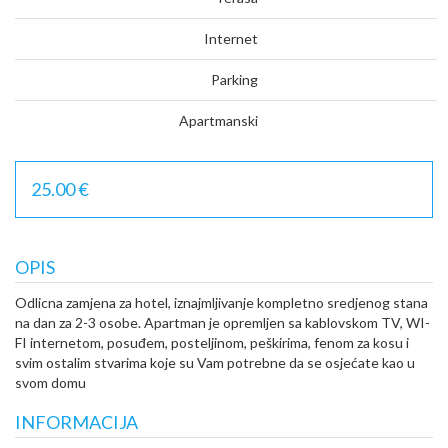
Internet
Parking
Apartmanski
25.00 €
OPIS
Odlicna zamjena za hotel, iznajmljivanje kompletno sredjenog stana
na dan za 2-3 osobe. Apartman je opremljen sa kablovskom TV, WI-
FI internetom, posuđem, posteljinom, peškirima, fenom za kosu i
svim ostalim stvarima koje su Vam potrebne da se osjećate kao u
svom domu
INFORMACIJA