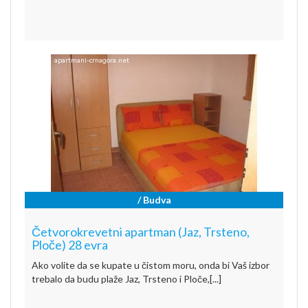
/ Budva
Četvorokrevetni apartman (Jaz, Trsteno,
Ploče) 28 evra
Ako volite da se kupate u čistom moru, onda bi Vaš izbor
trebalo da budu plaže Jaz, Trsteno i Ploče,[...]