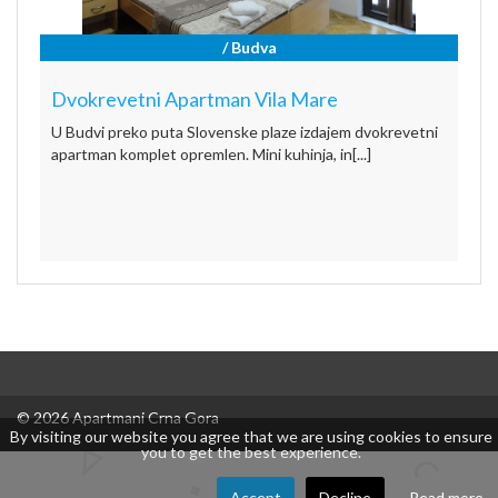
/ Budva
Dvokrevetni Apartman Vila Mare
U Budvi preko puta Slovenske plaze izdajem dvokrevetni
apartman komplet opremlen. Mini kuhinja, in[...]
© 2026 Apartmani Crna Gora
By visiting our website you agree that we are using cookies to ensure
you to get the best experience.
Accept
Decline
Read more