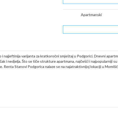
Apartmanski
 i najjeftinija varijanta za kratkoročni smještaj u Podgorici. Dnevni apart
čak i nedjelja. Što se tiče strukture apartmana, najčešći i najpopularniji su
. Renta Stanovi Podgorica nalaze se na najatraktivnijoj lokaciji u Momišić