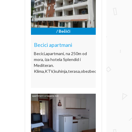
/ Bečići
Becici apartmani
Becici,apartmani, na 250m od
mora, iza hotela Splendid i
Mediteran.
Klima,KTV,kuhinja,terasa,obezbed[...]