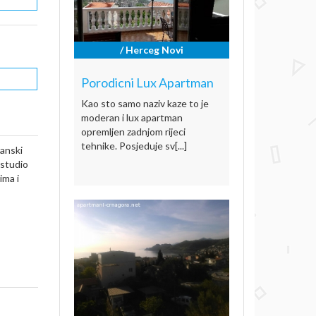
/ Herceg Novi
Porodicni Lux Apartman
Kao sto samo naziv kaze to je
moderan i lux apartman
opremljen zadnjom rijeci
tehnike. Posjeduje sv[...]
manski
 studio
ima i