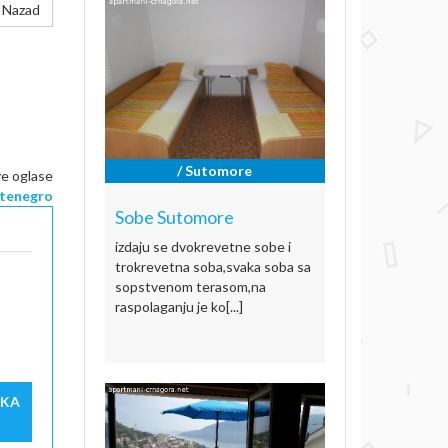
Nazad
/ Sutomore
ve oglase
tenegro
Sobe Sutomore
izdaju se dvokrevetne sobe i
trokrevetna soba,svaka soba sa
sopstvenom terasom,na
raspolaganju je ko[...]
IKA