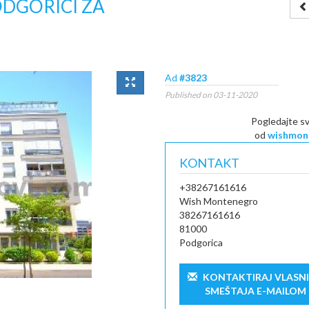
ODGORICI ZA
Ad
#3823
Published on 03-11-2020
Pogledajte s
od
wishmon
KONTAKT
+38267161616
Wish Montenegro
38267161616
81000
Podgorica
KONTAKTIRAJ VLASN
SMEŠTAJA E-MAILOM