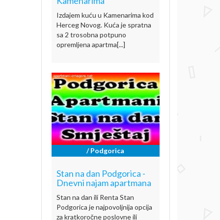
Kamenarima
Izdajem kuću u Kamenarima kod
Herceg Novog. Kuća je spratna
sa 2 trosobna potpuno
opremljena apartma[...]
/ Podgorica
Stan na dan Podgorica -
Dnevni najam apartmana
Stan na dan ili Renta Stan
Podgorica je najpovoljnija opcija
za kratkoročne poslovne ili