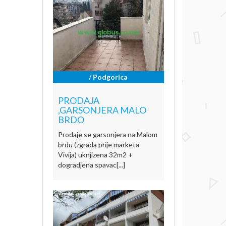
/ Podgorica
PRODAJA
,GARSONJERA MALO
BRDO
Prodaje se garsonjera na Malom
brdu (zgrada prije marketa
Vivija) uknjizena 32m2 +
dogradjena spavac[...]