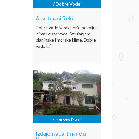
/ Dobre Vode
Apartmani Reki
Dobre vode karakteriše povoljna
klima i cista voda. Strujanjem
planinske i morske klime. Dobre
vode [...]
/ Herceg Novi
Izdajem apartmane u