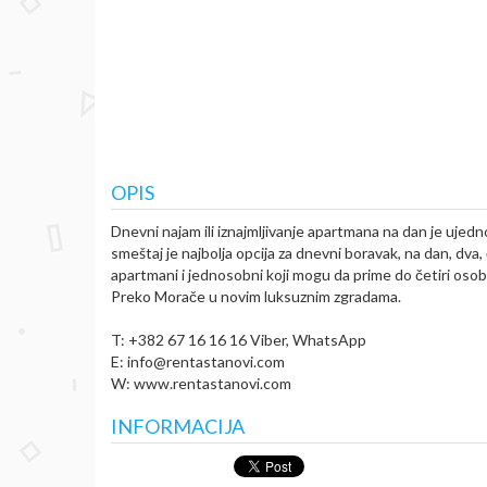
OPIS
Dnevni najam ili iznajmljivanje apartmana na dan je ujedno
smeštaj je najbolja opcija za dnevni boravak, na dan, dva, 
apartmani i jednosobni koji mogu da prime do četiri osobe
Preko Morače u novim luksuznim zgradama.
T: +382 67 16 16 16 Viber, WhatsApp
E: info@rentastanovi.com
W: www.rentastanovi.com
INFORMACIJA