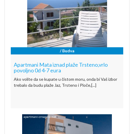
/ Budva
Apartmani Mata iznad plaže Trsteno,vrlo
povoljno 0d 4-7 eura
Ako volite da se kupate u čistom moru, onda bi Vaš izbor
trebalo da budu plaže Jaz, Trsteno i Ploče,[...]