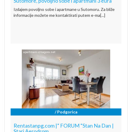
Sutomore, povoljno sobe i apartmani 3 eura
Izdajem povoljno sobe i apartmane u Sutomoru. Za bliže
informacije možete me kontaktirati putem e-ma[...]
/ Podgorica
Rentastanpg.com |” FORUM “Stan Na Dan |
Stari Aerodrom