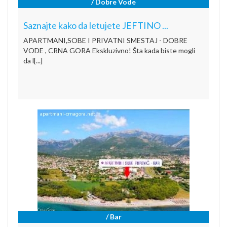
/ Dobre Vode
Saznajte kako da letujete JEFTINO ...
APARTMANI,SOBE I PRIVATNI SMESTAJ - DOBRE
VODE , CRNA GORA Ekskluzivno! Šta kada biste mogli
da l[...]
/ Bar