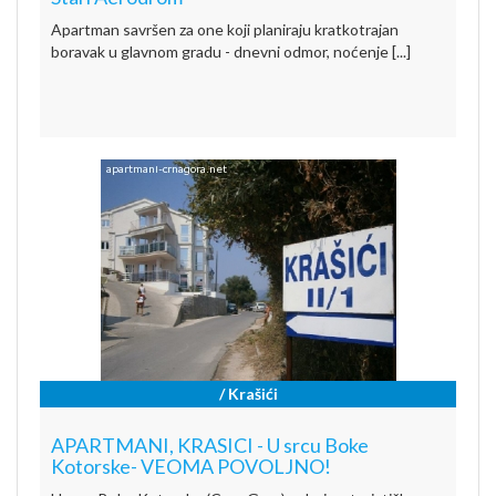
Apartman savršen za one koji planiraju kratkotrajan
boravak u glavnom gradu - dnevni odmor, noćenje [...]
/ Krašići
APARTMANI, KRASICI - U srcu Boke
Kotorske- VEOMA POVOLJNO!