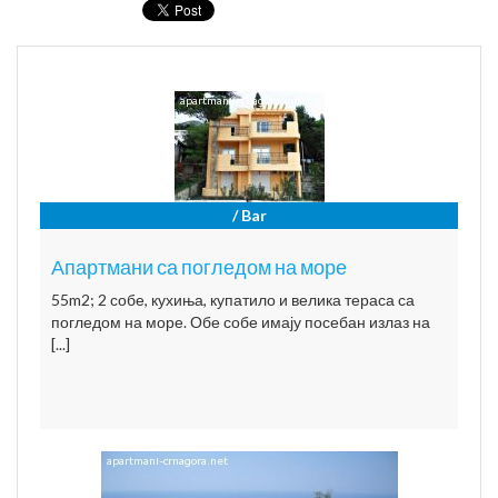
/ Bar
Апартмани са погледом на море
55m2; 2 собе, кухиња, купатило и велика тераса са
погледом на море. Обе собе имају посебан излаз на
[...]