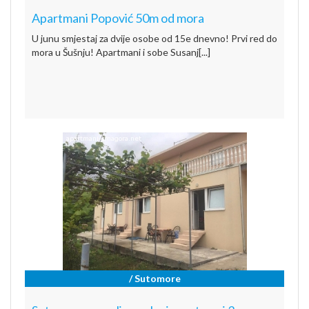
Apartmani Popović 50m od mora
U junu smjestaj za dvije osobe od 15e dnevno! Prvi red do
mora u Šušnju! Apartmani i sobe Susanj[...]
/ Sutomore