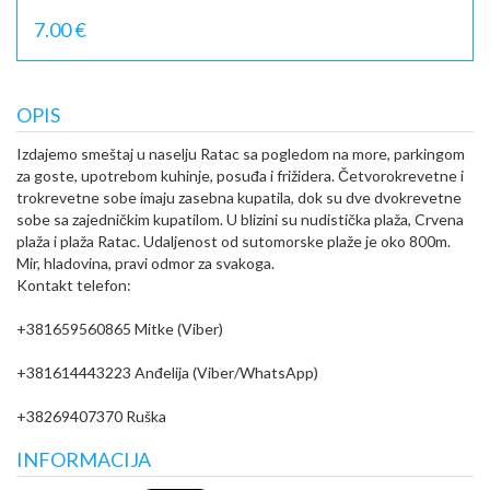
7.00 €
OPIS
Izdajemo smeštaj u naselju Ratac sa pogledom na more, parkingom
za goste, upotrebom kuhinje, posuđa i frižidera. Četvorokrevetne i
trokrevetne sobe imaju zasebna kupatila, dok su dve dvokrevetne
sobe sa zajedničkim kupatilom. U blizini su nudistička plaža, Crvena
plaža i plaža Ratac. Udaljenost od sutomorske plaže je oko 800m.
Mir, hladovina, pravi odmor za svakoga.
Kontakt telefon:
+381659560865 Mitke (Viber)
+381614443223 Anđelija (Viber/WhatsApp)
+38269407370 Ruška
INFORMACIJA