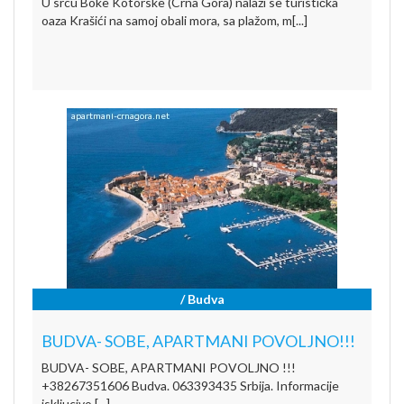
U srcu Boke Kotorske (Crna Gora) nalazi se turistička
oaza Krašići na samoj obali mora, sa plažom, m[...]
/ Budva
BUDVA- SOBE, APARTMANI POVOLJNO!!!
BUDVA- SOBE, APARTMANI POVOLJNO !!!
+38267351606 Budva. 063393435 Srbija. Informacije
iskljucivo [...]