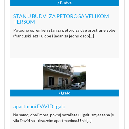
/ Budva
STAN U BUDVI ZA PETORO SA VELIKOM
TERSOM
Potpuno opremljen stan za petoro sa dve prostrane sobe
(francuski lezaji u obe i jedan za jednu osob[...]
/ Igalo
apartmani DAVID Igalo
Na samoj obali mora, pokraj setalista u Igalu smjestena je
vila David sa luksuznim apartmanima.U skl[...]