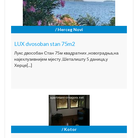
/ Herceg Novi
LUX dvosoban stan 75m2
Лукс двособан Стан 75м квадратних ,новоградња,на
најехлузивнијем мјесту ,Шеталишту 5 даница,у
Херце[...]
/ Kotor