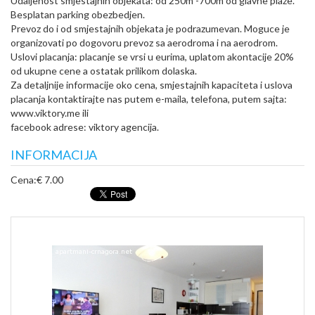
Udaljenost smjestajnih objekata: od 250m -700m od glavne plaze.
Besplatan parking obezbedjen.
Prevoz do i od smjestajnih objekata je podrazumevan. Moguce je
organizovati po dogovoru prevoz sa aerodroma i na aerodrom.
Uslovi placanja: placanje se vrsi u eurima, uplatom akontacije 20%
od ukupne cene a ostatak prilikom dolaska.
Za detaljnije informacije oko cena, smjestajnih kapaciteta i uslova
placanja kontaktirajte nas putem e-maila, telefona, putem sajta:
www.viktory.me ili
facebook adrese: viktory agencija.
INFORMACIJA
Cena:
€ 7.00