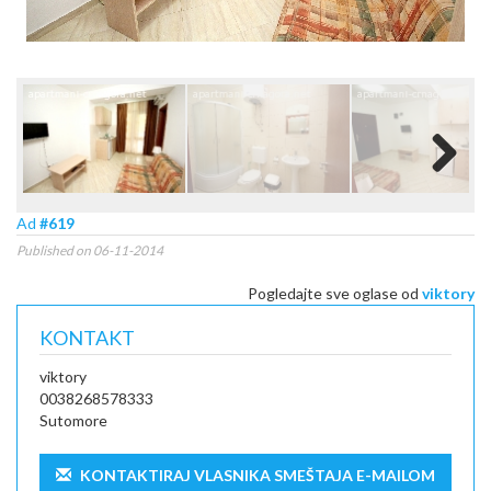
Next
Ad
#619
Published on 06-11-2014
Pogledajte sve oglase od
viktory
KONTAKT
viktory
0038268578333
Sutomore
KONTAKTIRAJ VLASNIKA SMEŠTAJA E-MAILOM