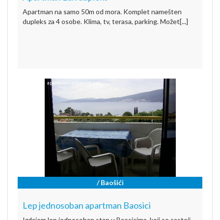
Apartman na samo 50m od mora. Komplet namešten
dupleks za 4 osobe. Klima, tv, terasa, parking. Možet[...]
/ Baošići
Lep jednosoban apartman Baosici
Izdajem lep jednosoban stan u Baosicima, koji se sastoji