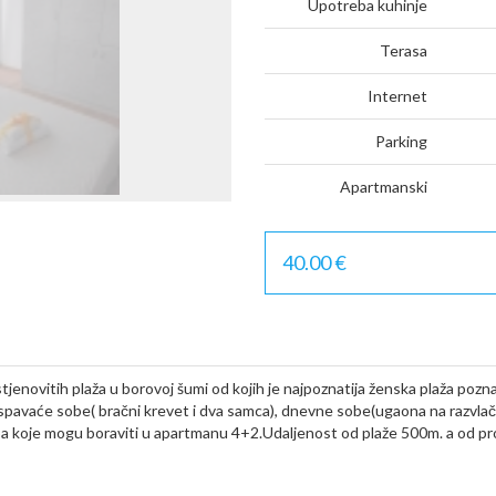
Upotreba kuhinje
Terasa
Internet
Parking
Apartmanski
40.00 €
tjenovitih plaža u borovoj šumi od kojih je najpoznatija ženska plaža pozn
e spavaće sobe( bračni krevet i dva samca), dnevne sobe(ugaona na razvlač
oba koje mogu boraviti u apartmanu 4+2.Udaljenost od plaže 500m. a od p