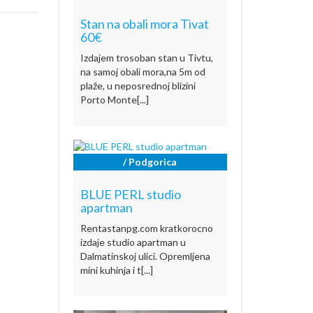
Stan na obali mora Tivat
60€
Izdajem trosoban stan u Tivtu,
na samoj obali mora,na 5m od
plaže, u neposrednoj blizini
Porto Monte[...]
/ Podgorica
BLUE PERL studio
apartman
Rentastanpg.com kratkorocno
izdaje studio apartman u
Dalmatinskoj ulici. Opremljena
mini kuhinja i t[...]