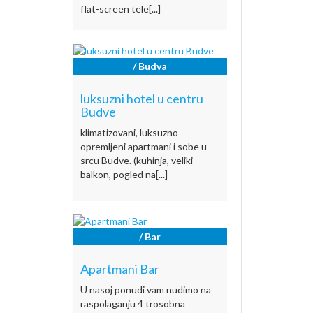
flat-screen tele[...]
/ Budva
luksuzni hotel u centru
Budve
klimatizovani, luksuzno
opremljeni apartmani i sobe u
srcu Budve. (kuhinja, veliki
balkon, pogled na[...]
/ Bar
Apartmani Bar
U nasoj ponudi vam nudimo na
raspolaganju 4 trosobna