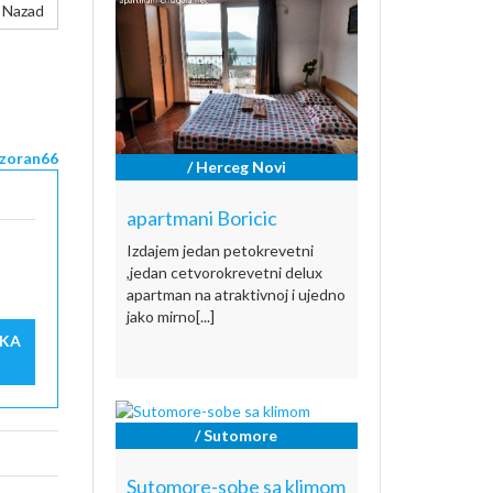
Nazad
zoran66
/ Herceg Novi
apartmani Boricic
Izdajem jedan petokrevetni
,jedan cetvorokrevetni delux
apartman na atraktivnoj i ujedno
jako mirno[...]
IKA
/ Sutomore
Sutomore-sobe sa klimom