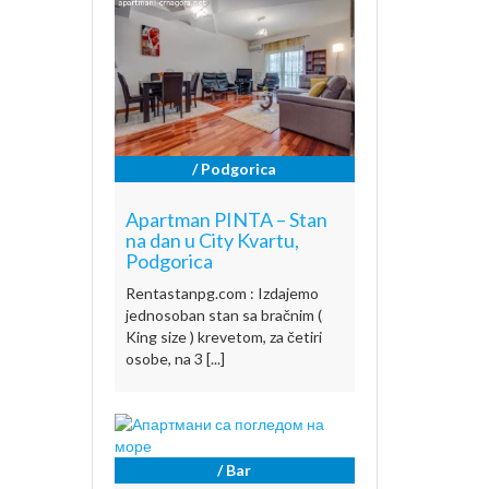
/ Podgorica
Apartman PINTA – Stan
na dan u City Kvartu,
Podgorica
Rentastanpg.com : Izdajemo
jednosoban stan sa bračnim (
King size ) krevetom, za četiri
osobe, na 3 [...]
/ Bar