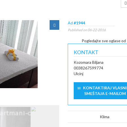
Ad
#1944
Published on 06-22-2016
Pogledajte sve oglase od
KONTAKT
Kozomara Biljana
0038267599774
Ulcinj
KONTAKTIRAJ VLASN
SMEŠTAJA E-MAILOM
Klima