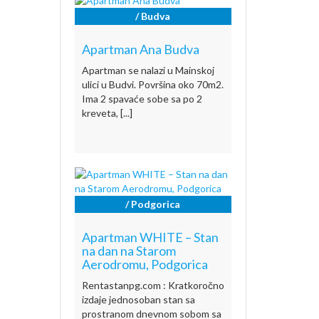
/ Budva
Apartman Ana Budva
Apartman se nalazi u Mainskoj
ulici u Budvi. Površina oko 70m2.
Ima 2 spavaće sobe sa po 2
kreveta, [...]
/ Podgorica
Apartman WHITE – Stan
na dan na Starom
Aerodromu, Podgorica
Rentastanpg.com : Kratkoročno
izdaje jednosoban stan sa
prostranom dnevnom sobom sa