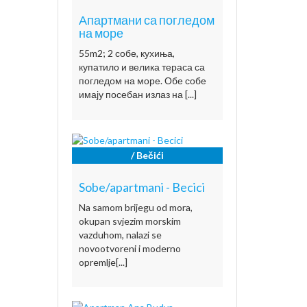
Апартмани са погледом
на море
55m2; 2 собе, кухиња,
купатило и велика тераса са
погледом на море. Обе собе
имају посебан излаз на [...]
/ Bečići
Sobe/apartmani - Becici
Na samom brijegu od mora,
okupan svjezim morskim
vazduhom, nalazi se
novootvoreni i moderno
opremlje[...]