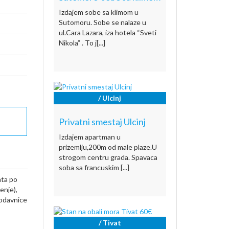
Izdajem sobe sa klimom u
Sutomoru. Sobe se nalaze u
ul.Cara Lazara, iza hotela “Sveti
Nikola” . To j[...]
/ Ulcinj
Privatni smestaj Ulcinj
Izdajem apartman u
prizemlju,200m od male plaze.U
strogom centru grada. Spavaca
soba sa francuskim [...]
ata po
enje),
rodavnice
/ Tivat