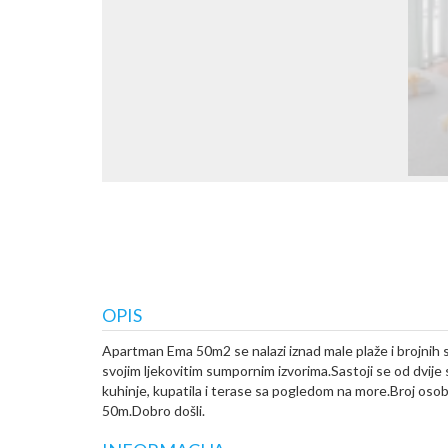
OPIS
Apartman Ema 50m2 se nalazi iznad male plaže i brojnih s
svojim ljekovitim sumpornim izvorima.Sastoji se od dvij
kuhinje, kupatila i terase sa pogledom na more.Broj os
50m.Dobro došli.