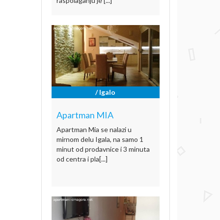
raspolaganju je [...]
/ Igalo
Apartman MIA
Apartman Mia se nalazi u
mirnom delu Igala, na samo 1
minut od prodavnice i 3 minuta
od centra i pla[...]