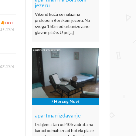
jezeru
Vikend kuća se nalazi na
prelepom Borskom jezeru. Na
HOT
svega 150m od urbanizovane
-31-2016
glavne plaže. U po[...]
-07-2016
/ Herceg Novi
apartman izdavanje
Izdajem stan od 40 kvadrata na
karaci odmah iznad hotela plaze