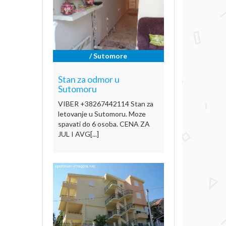
/ Sutomore
Stan za odmor u
Sutomoru
VIBER +38267442114 Stan za
letovanje u Sutomoru. Moze
spavati do 6 osoba. CENA ZA
JUL I AVG[...]