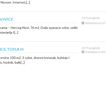
 Novom. Internet,[...]
5373 pregleda
JIVICE
Published on 07
cama – Herceg Novi. 76 m2. Dvije spavace sobe, veliki
ezarija I[...]
2877 pregleda
CE, TOPLA III
Published on 04
vrsine 100 m2. 3 sobe, dnevni boravak, kuhinja I
o, hodnik, balk[...]