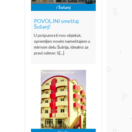
/ Šušanj
POVOLJNI smeštaj
Šušanj!
U potpunosti nov objekat,
opremljen novim nameštajem u
mirnom delu Šušnja, idealno za
pravi odmor. S[...]