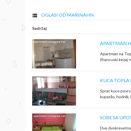
OGLASI OD MARINAHN
Sadržaj
APARTMAN H
Apartman na Top
(francuski kezaj +
KUCA TOPLA I
Sprat kuce povrsi
kupatilo, hodnik, 
SOBE SA UP
Dve dvokrevetne