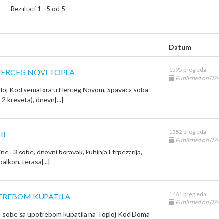
Rezultati 1 - 5 od 5
Datum
1595 pregleda
ERCEG NOVI TOPLA
Published on 07
loj Kod semafora u Herceg Novom, Spavaca soba
 2 kreveta), dnevn[...]
1582 pregleda
II
Published on 07
ne . 3 sobe, dnevni boravak, kuhinja I trpezarija,
balkon, terasa[...]
1461 pregleda
OTREBOM KUPATILA
Published on 07
 sobe sa upotrebom kupatila na Toploj Kod Doma