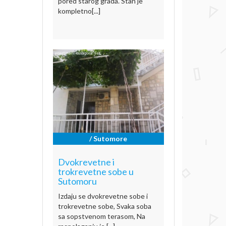
pored starog grada. Stan je
kompletno[...]
/ Sutomore
Dvokrevetne i
trokrevetne sobe u
Sutomoru
Izdaju se dvokrevetne sobe i
trokrevetne sobe, Svaka soba
sa sopstvenom terasom, Na