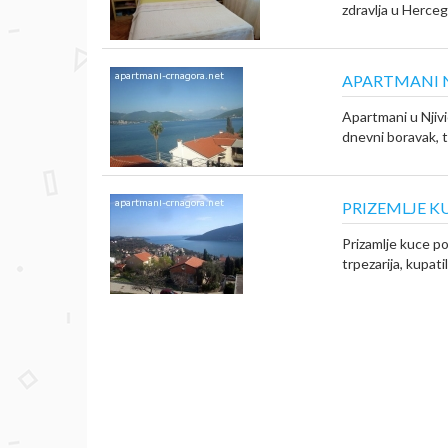
zdravlja u Herceg
APARTMANI N
Apartmani u Njivi
dnevni boravak, trp
PRIZEMLJE KU
Prizamlje kuce po
trpezarija, kupatil