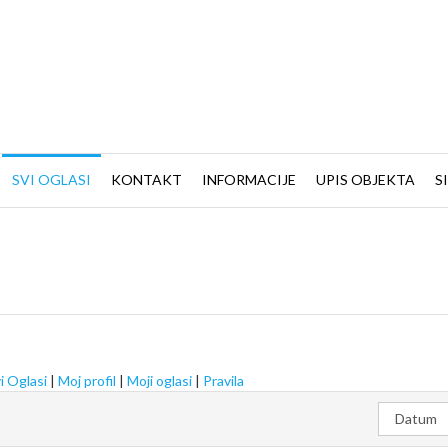
SVI OGLASI
KONTAKT
INFORMACIJE
UPIS OBJEKTA
S
i Oglasi
|
Moj profil
|
Moji oglasi
|
Pravila