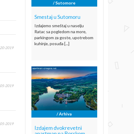
/ Sutomore
Smestaj u Sutomoru
Izdajemo smeštaj u naselju
Ratac sa pogledom na more,
parkingom za goste, upotrebom
kuhinje, posuđa [...]
-20-2019
-05-2019
/ Arhiva
-05-2019
Izdajem dvokrevetni
apartman na Borskom